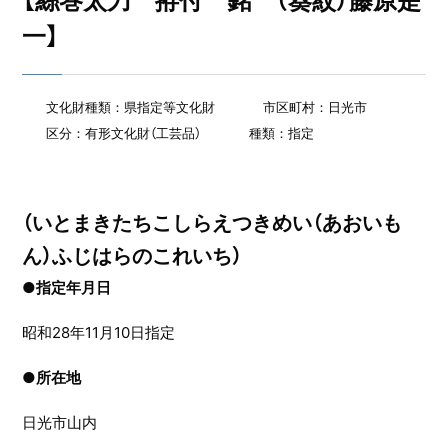
【絲巻太刀 拵付 銘 （葵紋）藤原是
一】
文化財種類：県指定等文化財
市区町村：日光市
区分：有形文化財（工芸品）
種類：指定
（いとまきたちこしらえつきめい（あおいも
ん）ふじはらのこれいち）
●指定年月日
昭和28年11月10日指定
●
所在地
日光市山内