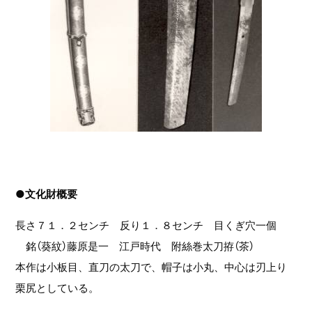
●文化財概要
長さ７１．２センチ 反り１．８センチ 目くぎ穴一個
銘（葵紋）藤原是一 江戸時代 附絲巻太刀拵（茶）
本作は小板目、直刀の太刀で、帽子は小丸、中心は刃上り
栗尻としている。