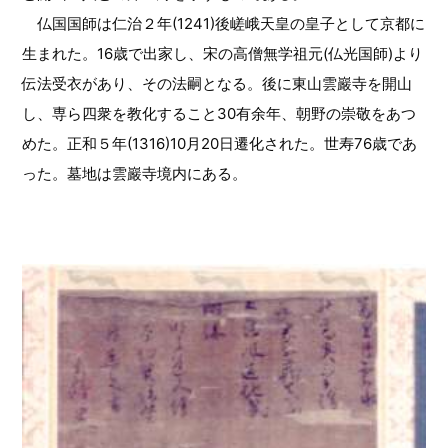
仏国国師は仁治２年(1241)後嵯峨天皇の皇子として京都に
生まれた。16歳で出家し、宋の高僧無学祖元(仏光国師)より
伝法受衣があり、その法嗣となる。後に東山雲巖寺を開山
し、専ら四衆を教化すること30有余年、朝野の崇敬をあつ
めた。正和５年(1316)10月20日遷化された。世寿76歳であ
った。墓地は雲巖寺境内にある。