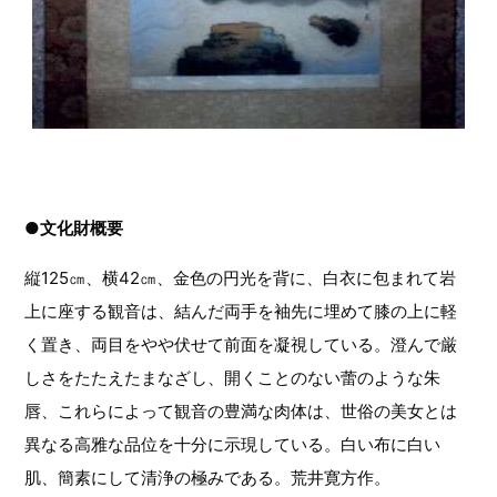
●文化財概要
縦125㎝、横42㎝、金色の円光を背に、白衣に包まれて岩
上に座する観音は、結んだ両手を袖先に埋めて膝の上に軽
く置き、両目をやや伏せて前面を凝視している。澄んで厳
しさをたたえたまなざし、開くことのない蕾のような朱
唇、これらによって観音の豊満な肉体は、世俗の美女とは
異なる高雅な品位を十分に示現している。白い布に白い
肌、簡素にして清浄の極みである。荒井寛方作。