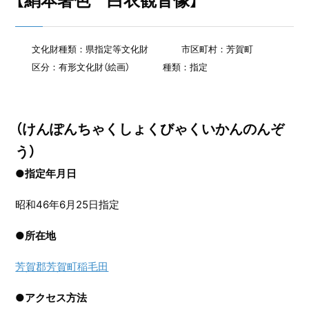
【絹本著色 白衣観音像】
文化財種類：県指定等文化財
市区町村：芳賀町
区分：有形文化財（絵画）
種類：指定
（けんぽんちゃくしょくびゃくいかんのんぞ
う）
●指定年月日
昭和46年6月25日指定
●
所在地
芳賀郡芳賀町稲毛田
●
アクセス方法