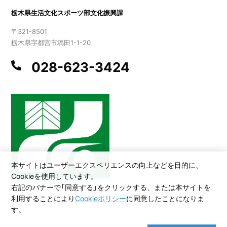
栃木県生活文化スポーツ部文化振興課
〒321-8501
栃木県宇都宮市塙田1-1-20
028-623-3424
本サイトはユーザーエクスペリエンスの向上などを目的に、
Cookieを使用しています。
右記のバナーで「同意する」をクリックする、または本サイトを
利用することにより
Cookieポリシー
に同意したことになりま
©2026 All Rights Reserved,Copyright(C)2005.Tochigi Prefecture
す。