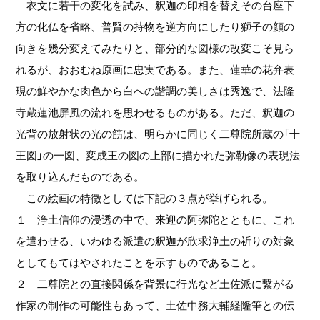
衣文に若干の変化を試み、釈迦の印相を替えその台座下
方の化仏を省略、普賢の持物を逆方向にしたり獅子の顔の
向きを幾分変えてみたりと、部分的な図様の改変こそ見ら
れるが、おおむね原画に忠実である。また、蓮華の花弁表
現の鮮やかな肉色から白への諧調の美しさは秀逸で、法隆
寺蔵蓮池屏風の流れを思わせるものがある。ただ、釈迦の
光背の放射状の光の筋は、明らかに同じく二尊院所蔵の「十
王図」の一図、変成王の図の上部に描かれた弥勒像の表現法
を取り込んだものである。
この絵画の特徴としては下記の３点が挙げられる。
１ 浄土信仰の浸透の中で、来迎の阿弥陀とともに、これ
を遣わせる、いわゆる派遣の釈迦が欣求浄土の祈りの対象
としてもてはやされたことを示すものであること。
２ 二尊院との直接関係を背景に行光など土佐派に繋がる
作家の制作の可能性もあって、土佐中務大輔経隆筆との伝