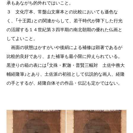
承もあながち的外れではいこと。
３ 文化庁本、常盤山文庫本との比較においても遜色な
く、「十王図」との関連からして、若干時代が降下した行光
の活躍する１４世紀第３四半期の南北朝期の優れた仏画と
してよいこと。
画面の状態はかすがいや後絹による補修は顕著であるが
比較的良好であり、また補筆も最小限に抑えられている。
黒塗りの箱の表には「文殊・釈迦・普賢三幅対 土佐中務大
輔経隆筆」とあり、土佐派の初祖として伝説的な画人、経隆
の手とするが、経隆自体その作品・伝記も定かではない。