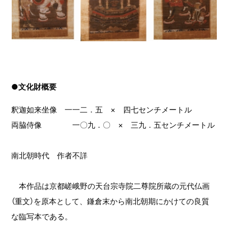
●文化財概要
釈迦如来坐像 一一二．五 × 四七センチメートル
両脇侍像 一〇九．〇 × 三九．五センチメートル
南北朝時代 作者不詳
本作品は京都嵯峨野の天台宗寺院二尊院所蔵の元代仏画
（重文）を原本として、鎌倉末から南北朝期にかけての良質
な臨写本である。