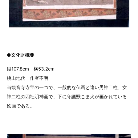
●文化財概要
縦107.8cm 横53.2cm
桃山地代 作者不明
当観音寺寺宝の一つで、一般的な仏画と違い男神二柱、女
神二柱の四社明神画で、下に守護獣こま犬が画かれている
絵画である。