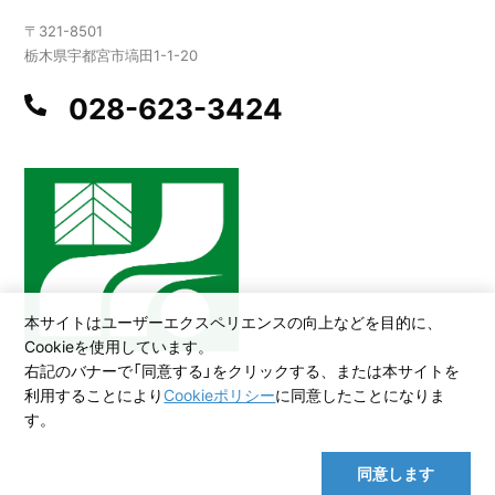
〒321-8501
栃木県宇都宮市塙田1-1-20
028-623-3424
本サイトはユーザーエクスペリエンスの向上などを目的に、
Cookieを使用しています。
右記のバナーで「同意する」をクリックする、または本サイトを
利用することにより
Cookieポリシー
に同意したことになりま
©2026 All Rights Reserved,Copyright(C)2005.Tochigi Prefecture
す。
同意します