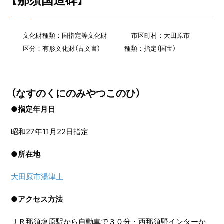
【那須国造碑】
文化財種類：国指定等文化財
市区町村：大田原市
区分：有形文化財（古文書）
種類：指定（国宝）
（なすのくにのみやつこのひ）
●指定年月日
昭和27年11月22日指定
●
所在地
大田原市湯津上
●
アクセス方法
ＪＲ那須塩原駅から自動車で３０分・西那須野インターか