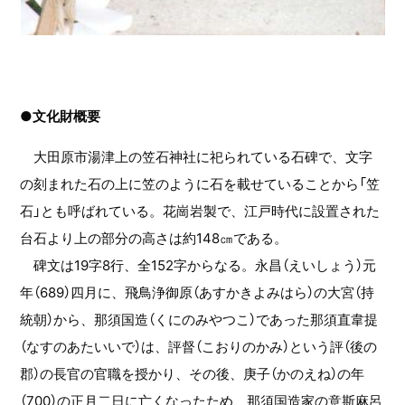
●文化財概要
大田原市湯津上の笠石神社に祀られている石碑で、文字
の刻まれた石の上に笠のように石を載せていることから「笠
石」とも呼ばれている。花崗岩製で、江戸時代に設置された
台石より上の部分の高さは約148㎝である。
碑文は19字8行、全152字からなる。永昌（えいしょう）元
年（689）四月に、飛鳥浄御原（あすかきよみはら）の大宮（持
統朝）から、那須国造（くにのみやつこ）であった那須直韋提
（なすのあたいいで）は、評督（こおりのかみ）という評（後の
郡）の長官の官職を授かり、その後、庚子（かのえね）の年
（700）の正月二日に亡くなったため、那須国造家の意斯麻呂