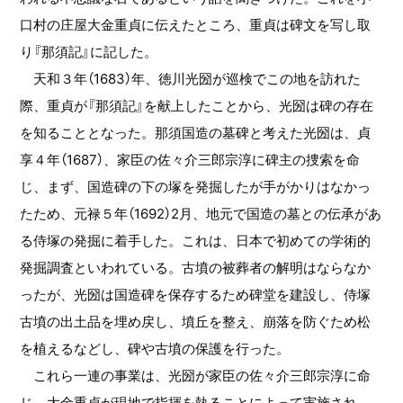
口村の庄屋大金重貞に伝えたところ、重貞は碑文を写し取
り『那須記』に記した。
天和３年（1683）年、徳川光圀が巡検でこの地を訪れた
際、重貞が『那須記』を献上したことから、光圀は碑の存在
を知ることとなった。那須国造の墓碑と考えた光圀は、貞
享４年（1687）、家臣の佐々介三郎宗淳に碑主の捜索を命
じ、まず、国造碑の下の塚を発掘したが手がかりはなかっ
たため、元禄５年（1692）2月、地元で国造の墓との伝承があ
る侍塚の発掘に着手した。これは、日本で初めての学術的
発掘調査といわれている。古墳の被葬者の解明はならなか
ったが、光圀は国造碑を保存するため碑堂を建設し、侍塚
古墳の出土品を埋め戻し、墳丘を整え、崩落を防ぐため松
を植えるなどし、碑や古墳の保護を行った。
これら一連の事業は、光圀が家臣の佐々介三郎宗淳に命
じ、大金重貞が現地で指揮を執ることによって実施され