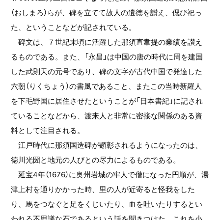
（おしまろ）らが、碑を立てて故人の遺徳を讃え、偲び祀っ
た、ということなどが記されている。
碑文は、７世紀末頃に活躍した那須直韋提の業績を讃え
るものである。また、「永昌」は中国の唐の時代に周を建国
した武則天の元号であり、碑の文字が古代中国で発達した
六朝（りくちょう）の書風であること、またこの当時新羅人
を下毛野国に居住させたということが「日本書紀」に記され
ていることなどから、渡来人と非常に密接な関係のある資
料として注目される。
江戸時代に那須国造碑が顕彰されるようになったのは、
徳川光圀と地元の人びとの尽力によるものである。
延宝4年（1676）に奥州岩城の牢人で僧になった円順が、湯
津上村を通りかかった時、里の人が近寄ると怪我をした
り、馬をつなぐと足をくじいたり、血を吐いたりするとい
われる不思議な石であるという話を聞きつけた。これを小