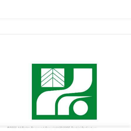
©2026 All Rights Reserved,Copyright(C)2005.Tochigi Prefecture