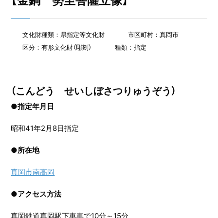
【金銅 勢至菩薩立像】
文化財種類：県指定等文化財
市区町村：真岡市
区分：有形文化財（彫刻）
種類：指定
（こんどう せいしぼさつりゅうぞう）
●指定年月日
昭和41年2月8日指定
●
所在地
真岡市南高岡
●
アクセス方法
真岡鉄道真岡駅下車車で10分～15分