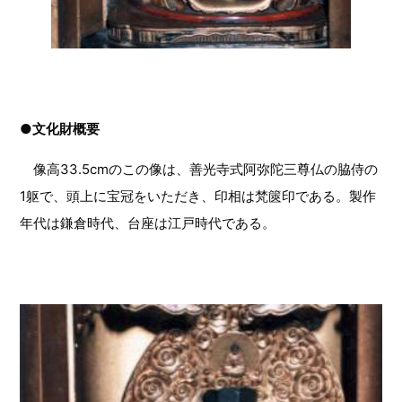
●文化財概要
像高33.5cmのこの像は、善光寺式阿弥陀三尊仏の脇侍の
1躯で、頭上に宝冠をいただき、印相は梵篋印である。製作
年代は鎌倉時代、台座は江戸時代である。