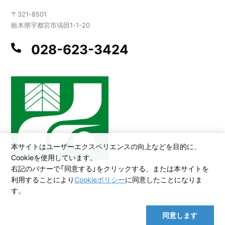
〒321-8501
栃木県宇都宮市塙田1-1-20
028-623-3424
本サイトはユーザーエクスペリエンスの向上などを目的に、
Cookieを使用しています。
右記のバナーで「同意する」をクリックする、または本サイトを
利用することにより
Cookieポリシー
に同意したことになりま
©2026 All Rights Reserved,Copyright(C)2005.Tochigi Prefecture
す。
同意します