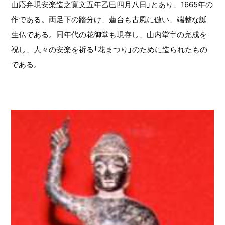
山応弁現安楽造之寛文五年乙巳四月八日」とあり、1665年の
作である。両足下の踏分け、蓮台も古風に倣い、端整な誕
生仏である。同年代の花御堂も現存し、山内堂宇の完成を
祝し、人々の安楽を祈る「花まつり」のために造られたもの
である。