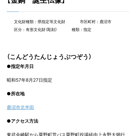
【金銅 誕生仏像】
文化財種類：県指定等文化財
市区町村：鹿沼市
区分：有形文化財（彫刻）
種類：指定
（こんどうたんじょうぶつぞう）
●指定年月日
昭和57年8月27日指定
●
所在地
鹿沼市北半田
●
アクセス方法
東武金崎駅から粟野町営バス粟野町役場経由上永野大畑行