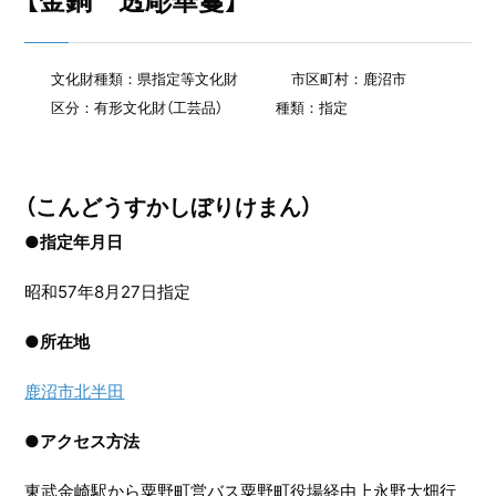
【金銅 透彫華鬘】
文化財種類：県指定等文化財
市区町村：鹿沼市
区分：有形文化財（工芸品）
種類：指定
（こんどうすかしぼりけまん）
●指定年月日
昭和57年8月27日指定
●
所在地
鹿沼市北半田
●
アクセス方法
東武金崎駅から粟野町営バス粟野町役場経由上永野大畑行