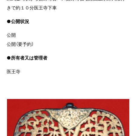
きで約１０分医王寺下車
●
公開状況
公開
公開（要予約）
●
所有者又は管理者
医王寺