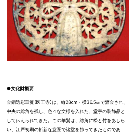
●文化財概要
金銅透彫華鬘（医王寺）は、縦28cm・横36.5㎝で渡金され、
中央の総角を残し、色々な文様を入れた、堂宇の装飾品と
して伝えられてきた。この華鬘は、総角に松と竹をあしら
い、江戸初期の斬新な意匠で諸堂を飾ってきたものであ