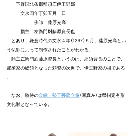
下野国北条郡那須庄伊王野郷
文永四年丁卯五月 日
佛師 藤原光高
願主 左衛門尉藤原資長也
とあり、鎌倉時代の文永４年（1267）５月、藤原光高とい
う仏師によって制作されたことがわかる。
願主左衛門尉藤原資長というのは、那須資長のことで、
那須家の総領となった頼資の次男で、伊王野家の祖である
。
なお、脇侍の
金銅 勢至菩薩立像
（写真左）は県指定有形
文化財となっている。