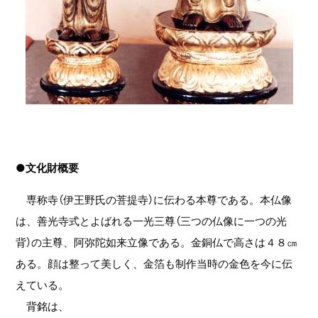
●文化財概要
専称寺（伊王野氏の菩提寺）に伝わる本尊である。本仏像
は、善光寺式とよばれる一光三尊（三つの仏像に一つの光
背）の主尊、阿弥陀如来立像である。金銅仏で高さは４８㎝
ある。顔は整って美しく、金箔も制作当時の金色を今に伝
えている。
背銘は、