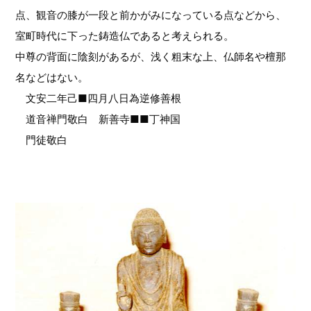
点、観音の膝が一段と前かがみになっている点などから、
室町時代に下った鋳造仏であると考えられる。
中尊の背面に陰刻があるが、浅く粗末な上、仏師名や檀那
名などはない。
文安二年己■四月八日為逆修善根
道音禅門敬白 新善寺■■丁神国
門徒敬白