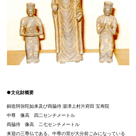
●文化財概要
銅造阿弥陀如来及び両脇侍 湯津上村片府田 宝寿院
中尊 像高 四二センチメートル
両脇侍 像高 二七センチメートル
来迎の三尊仏である。中尊の背が大分前ごみになっている