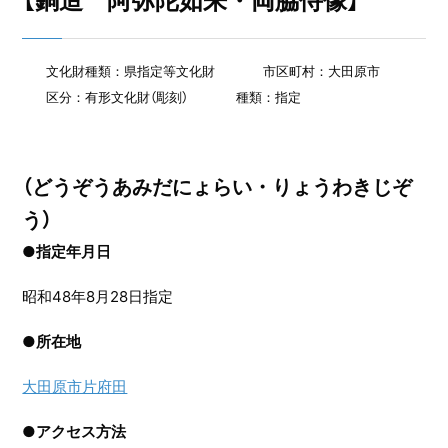
【銅造 阿弥陀如来・両脇侍像】
文化財種類：県指定等文化財
市区町村：大田原市
区分：有形文化財（彫刻）
種類：指定
（どうぞうあみだにょらい・りょうわきじぞ
う）
●指定年月日
昭和48年8月28日指定
●
所在地
大田原市片府田
●
アクセス方法