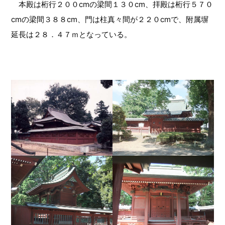
本殿は桁行２００cmの梁間１３０cm、拝殿は桁行５７０
cmの梁間３８８cm、門は柱真々間が２２０cmで、附属塀
延長は２８．４７ｍとなっている。