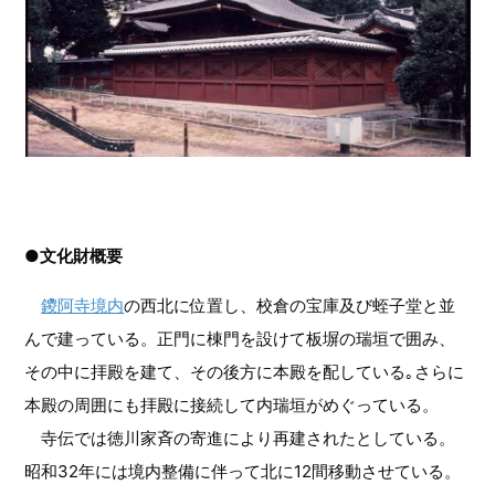
●文化財概要
鑁阿寺境内
の西北に位置し、校倉の宝庫及び蛭子堂と並
んで建っている。正門に棟門を設けて板塀の瑞垣で囲み、
その中に拝殿を建て、その後方に本殿を配している｡さらに
本殿の周囲にも拝殿に接続して内瑞垣がめぐっている。
寺伝では徳川家斉の寄進により再建されたとしている。
昭和32年には境内整備に伴って北に12間移動させている。