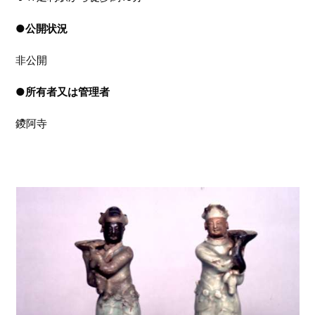
●
公開状況
非公開
●
所有者又は管理者
鑁阿寺