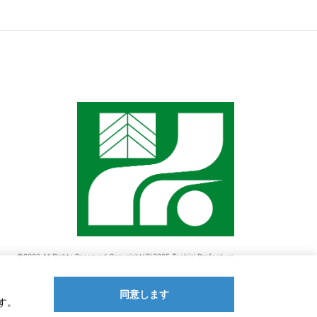
©2026 All Rights Reserved,Copyright(C)2005.Tochigi Prefecture
同意します
す。