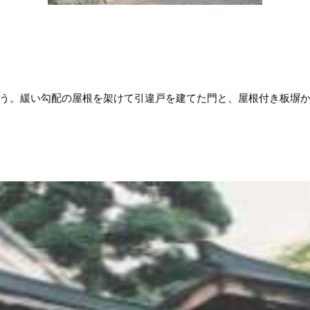
う。緩い勾配の屋根を架けて引違戸を建てた門と、屋根付き板塀